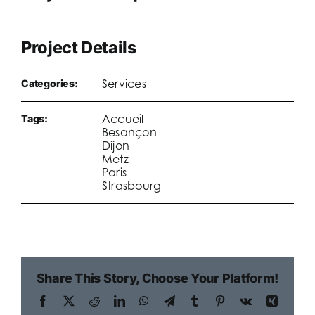
Project Details
Services
Categories:
Accueil
Tags:
Besançon
Dijon
Metz
Paris
Strasbourg
Share This Story, Choose Your Platform!
Facebook
X
Reddit
LinkedIn
WhatsApp
Telegram
Tumblr
Pinterest
Vk
Xing