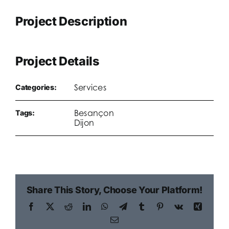
Project Description
Project Details
Services
Categories:
Besançon
Tags:
Dijon
Share This Story, Choose Your Platform!
Facebook
X
Reddit
LinkedIn
WhatsApp
Telegram
Tumblr
Pinterest
Vk
Xing
Email