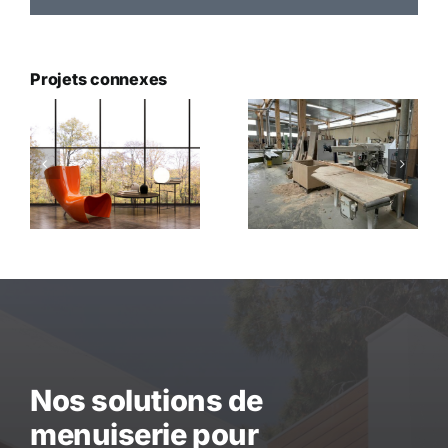
Projets connexes
Menuiserie
Portails
nt
intérieure
Nos solutions de
menuiserie pour