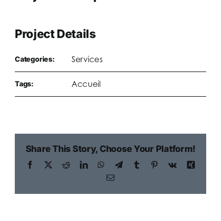
Project Details
Services
Categories:
Accueil
Tags:
Share This Story, Choose Your Platform!
Facebook
X
Reddit
LinkedIn
WhatsApp
Telegram
Tumblr
Pinterest
Vk
Xing
Email